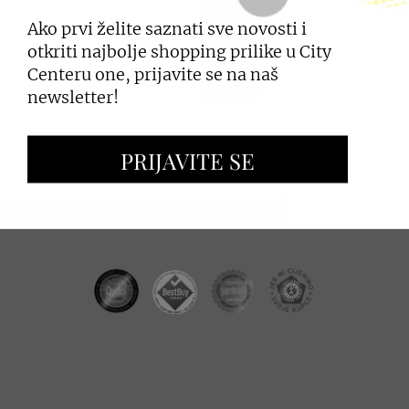
Ako prvi želite saznati sve novosti i
PRIJAVI SE
otkriti najbolje shopping prilike u City
Centeru one, prijavite se na naš
newsletter!
ZAKUP PROSTORA
PRIJAVITE SE
OGLAŠAVANJE I PROMOCIJE
CC REAL