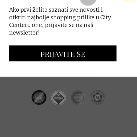
Ako prvi želite saznati sve novosti i
PRIJAVI SE
otkriti najbolje shopping prilike u City
Centeru one, prijavite se na naš
newsletter!
ZAKUP PROSTORA
PRIJAVITE SE
OGLAŠAVANJE I PROMOCIJE
CC REAL