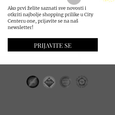
Ako prvi želite saznati sve novosti i
PRIJAVI SE
otkriti najbolje shopping prilike u City
Centeru one, prijavite se na naš
newsletter!
ZAKUP PROSTORA
PRIJAVITE SE
OGLAŠAVANJE I PROMOCIJE
CC REAL