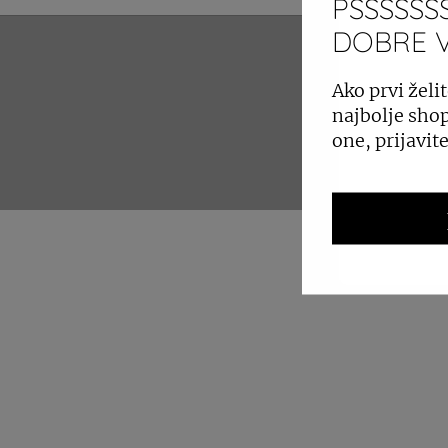
PSSSSSSS
DOBRE VI
ZAKUP 
Ako prvi želit
najbolje shop
one, prijavit