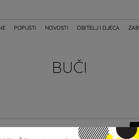
NE
POPUSTI
NOVOSTI
OBITELJ I DJECA
ZAB
BUČI
m primati newsletter City Centera one.