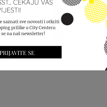
ST... ČEKAJU VAS
JESTI!
PROSTORA
OGLAŠAVANJE I PROMOCIJE
e saznati sve novosti i otkriti
ping prilike u City Centeru
e se na naš newsletter!
PRIJAVITE SE