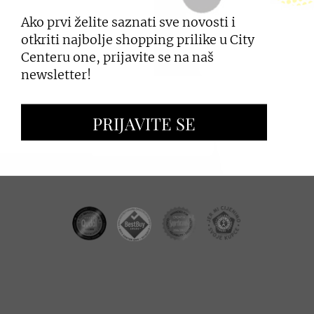
Ako prvi želite saznati sve novosti i
PRIJAVI SE
otkriti najbolje shopping prilike u City
Centeru one, prijavite se na naš
newsletter!
ZAKUP PROSTORA
PRIJAVITE SE
OGLAŠAVANJE I PROMOCIJE
CC REAL