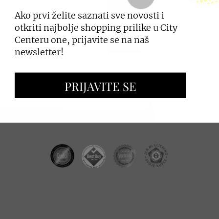
Ako prvi želite saznati sve novosti i
PRIJAVI SE
otkriti najbolje shopping prilike u City
Centeru one, prijavite se na naš
newsletter!
ZAKUP PROSTORA
PRIJAVITE SE
OGLAŠAVANJE I PROMOCIJE
CC REAL