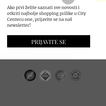
Ako prvi želite saznati sve novosti i
PRIJAVI SE
otkriti najbolje shopping prilike u City
Centeru one, prijavite se na naš
newsletter!
ZAKUP PROSTORA
PRIJAVITE SE
OGLAŠAVANJE I PROMOCIJE
CC REAL