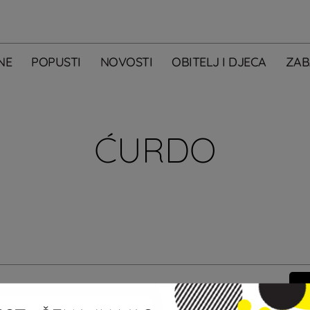
NE
POPUSTI
NOVOSTI
OBITELJ I DJECA
ZAB
ĆURDO
m primati newsletter City Centera one.