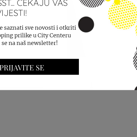
ST... ČEKAJU VAS
JESTI!
PROSTORA
OGLAŠAVANJE I PROMOCIJE
e saznati sve novosti i otkriti
ping prilike u City Centeru
e se na naš newsletter!
PRIJAVITE SE