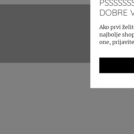
PSSSSSSS
DOBRE VI
ZAKUP 
Ako prvi želit
najbolje shop
one, prijavit