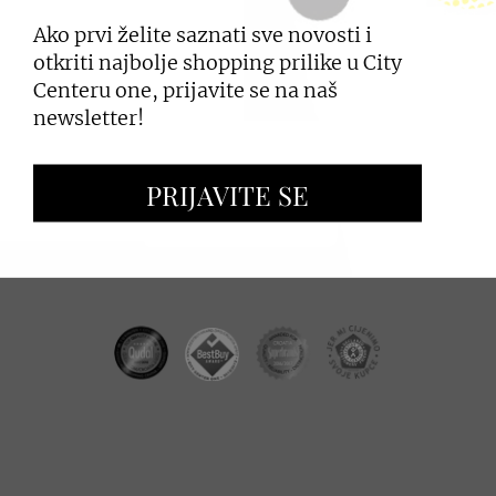
Ako prvi želite saznati sve novosti i
PRIJAVI SE
otkriti najbolje shopping prilike u City
Centeru one, prijavite se na naš
newsletter!
ZAKUP PROSTORA
PRIJAVITE SE
OGLAŠAVANJE I PROMOCIJE
CC REAL