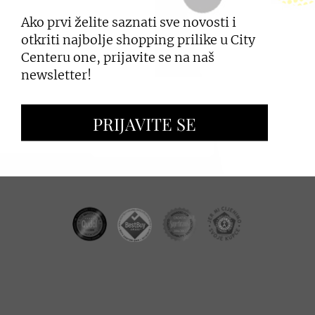
Ako prvi želite saznati sve novosti i
PRIJAVI SE
otkriti najbolje shopping prilike u City
Centeru one, prijavite se na naš
newsletter!
ZAKUP PROSTORA
PRIJAVITE SE
OGLAŠAVANJE I PROMOCIJE
CC REAL