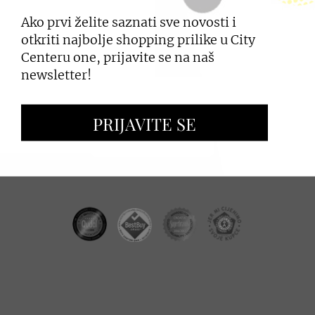
Ako prvi želite saznati sve novosti i
PRIJAVI SE
otkriti najbolje shopping prilike u City
Centeru one, prijavite se na naš
newsletter!
ZAKUP PROSTORA
PRIJAVITE SE
OGLAŠAVANJE I PROMOCIJE
CC REAL