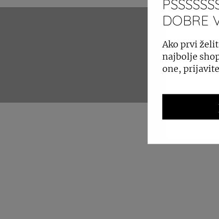
PSSSSSSS
DOBRE VI
ZAKUP 
Ako prvi želit
najbolje shop
one, prijavit