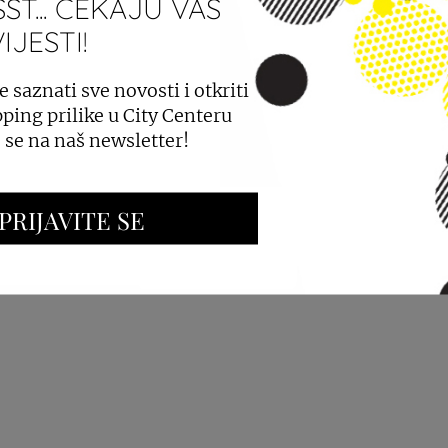
ST... ČEKAJU VAS
JESTI!
PROSTORA
OGLAŠAVANJE I PROMOCIJE
e saznati sve novosti i otkriti
ping prilike u City Centeru
e se na naš newsletter!
PRIJAVITE SE