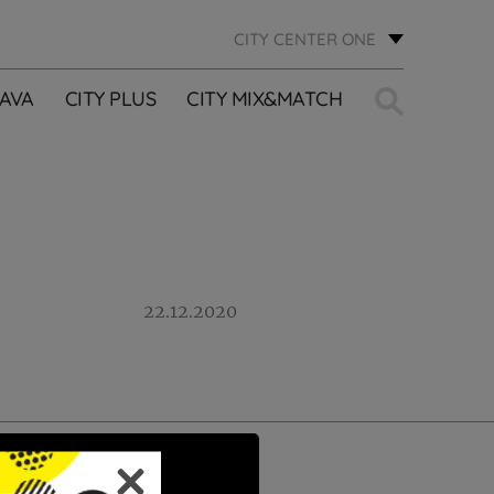
CITY CENTER ONE
Traži:
AVA
CITY PLUS
CITY MIX&MATCH
22.12.2020
PRIJAVI SE