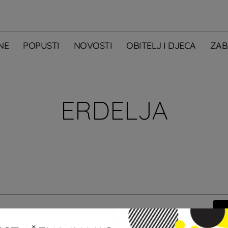
NE
POPUSTI
NOVOSTI
OBITELJ I DJECA
ZAB
ERDELJA
m primati newsletter City Centera one.