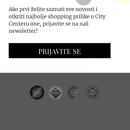
Ako prvi želite saznati sve novosti i
PRIJAVI SE
otkriti najbolje shopping prilike u City
Centeru one, prijavite se na naš
newsletter!
ZAKUP PROSTORA
PRIJAVITE SE
OGLAŠAVANJE I PROMOCIJE
CC REAL