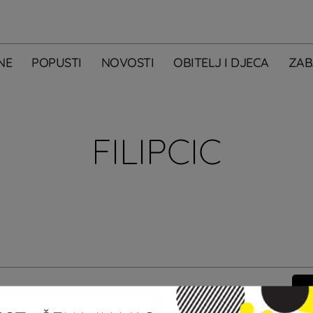
NE
POPUSTI
NOVOSTI
OBITELJ I DJECA
ZAB
FILIPCIC
m primati newsletter City Centera one.