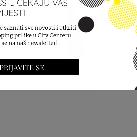
ST... ČEKAJU VAS
JESTI!
PROSTORA
OGLAŠAVANJE I PROMOCIJE
e saznati sve novosti i otkriti
ping prilike u City Centeru
e se na naš newsletter!
PRIJAVITE SE