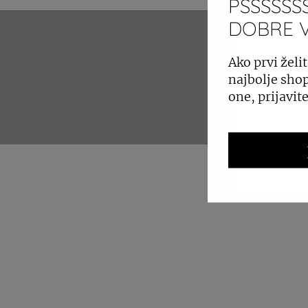
PSSSSSSS
DOBRE VI
ZAKUP 
Ako prvi želit
najbolje shop
one, prijavit