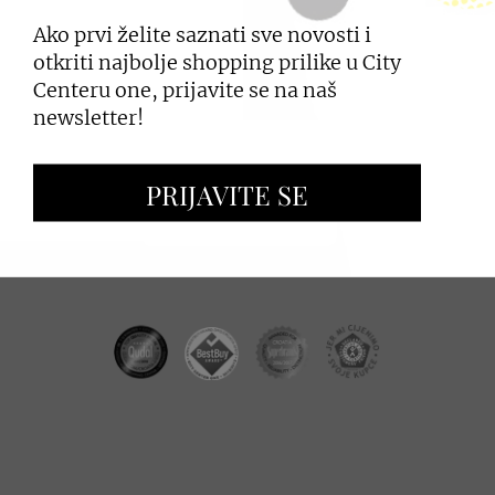
Ako prvi želite saznati sve novosti i
PRIJAVI SE
otkriti najbolje shopping prilike u City
Centeru one, prijavite se na naš
newsletter!
ZAKUP PROSTORA
PRIJAVITE SE
OGLAŠAVANJE I PROMOCIJE
CC REAL