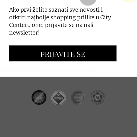
Ako prvi želite saznati sve novosti i
PRIJAVI SE
otkriti najbolje shopping prilike u City
Centeru one, prijavite se na naš
newsletter!
ZAKUP PROSTORA
PRIJAVITE SE
OGLAŠAVANJE I PROMOCIJE
CC REAL