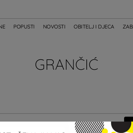
NE
POPUSTI
NOVOSTI
OBITELJ I DJECA
ZAB
GRANČIĆ
m primati newsletter City Centera one.