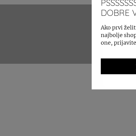
PSSSSSSS
DOBRE VI
ZAKUP 
Ako prvi želit
najbolje shop
one, prijavit