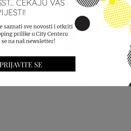
ST... ČEKAJU VAS
JESTI!
PROSTORA
OGLAŠAVANJE I PROMOCIJE
e saznati sve novosti i otkriti
ping prilike u City Centeru
e se na naš newsletter!
PRIJAVITE SE