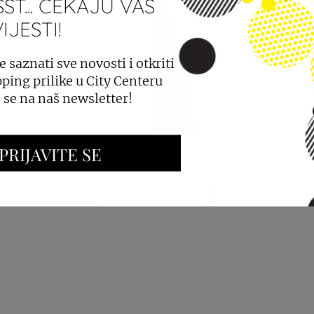
ST... ČEKAJU VAS
JESTI!
PROSTORA
OGLAŠAVANJE I PROMOCIJE
e saznati sve novosti i otkriti
ping prilike u City Centeru
e se na naš newsletter!
PRIJAVITE SE