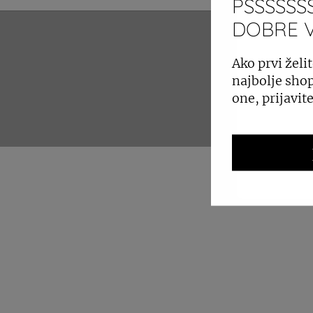
PSSSSSSS
DOBRE VI
ZAKUP 
Ako prvi želit
najbolje shop
one, prijavit