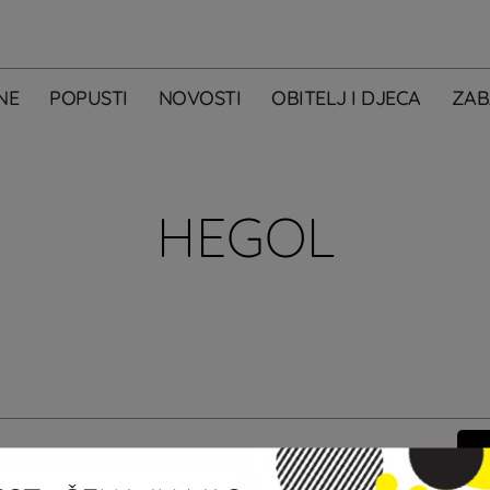
NE
POPUSTI
NOVOSTI
OBITELJ I DJECA
ZAB
HEGOL
m primati newsletter City Centera one.