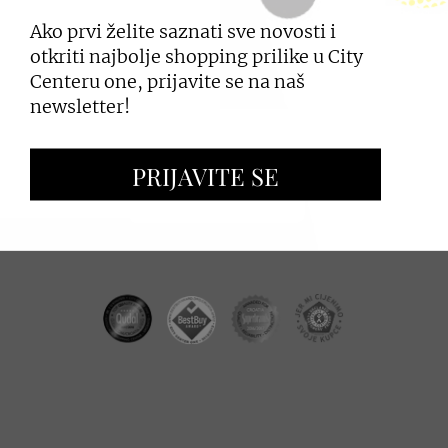
Ako prvi želite saznati sve novosti i
PRIJAVI SE
otkriti najbolje shopping prilike u City
Centeru one, prijavite se na naš
newsletter!
ZAKUP PROSTORA
PRIJAVITE SE
OGLAŠAVANJE I PROMOCIJE
CC REAL