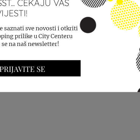
ST... ČEKAJU VAS
JESTI!
PROSTORA
OGLAŠAVANJE I PROMOCIJE
e saznati sve novosti i otkriti
ping prilike u City Centeru
e se na naš newsletter!
PRIJAVITE SE