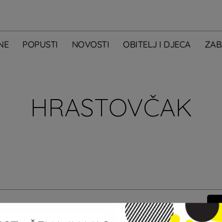
NE
POPUSTI
NOVOSTI
OBITELJ I DJECA
ZAB
HRASTOVČAK
m primati newsletter City Centera one.