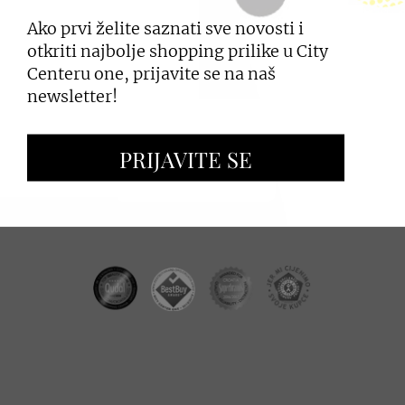
Ako prvi želite saznati sve novosti i
PRIJAVI SE
otkriti najbolje shopping prilike u City
Centeru one, prijavite se na naš
newsletter!
ZAKUP PROSTORA
PRIJAVITE SE
OGLAŠAVANJE I PROMOCIJE
CC REAL