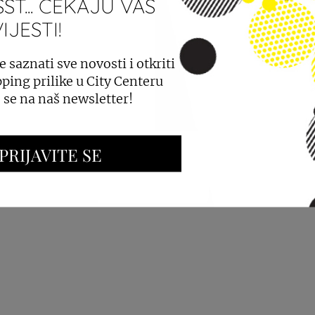
ST... ČEKAJU VAS
JESTI!
PROSTORA
OGLAŠAVANJE I PROMOCIJE
e saznati sve novosti i otkriti
ping prilike u City Centeru
e se na naš newsletter!
PRIJAVITE SE