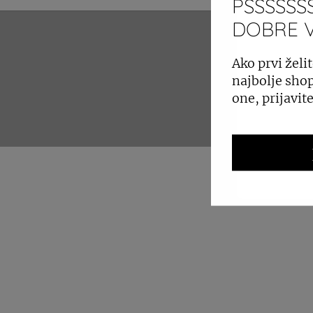
PSSSSSSS
DOBRE VI
ZAKUP 
Ako prvi želit
najbolje shop
one, prijavit