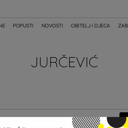
NE
POPUSTI
NOVOSTI
OBITELJ I DJECA
ZAB
JURČEVIĆ
m primati newsletter City Centera one.