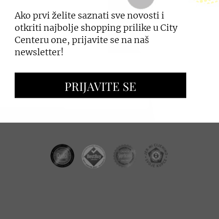
Ako prvi želite saznati sve novosti i
PRIJAVI SE
otkriti najbolje shopping prilike u City
Centeru one, prijavite se na naš
newsletter!
ZAKUP PROSTORA
PRIJAVITE SE
OGLAŠAVANJE I PROMOCIJE
CC REAL