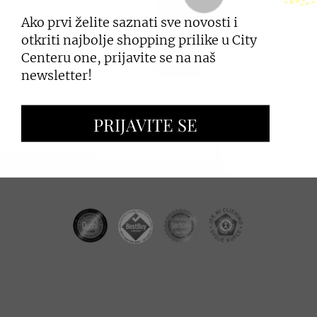
Ako prvi želite saznati sve novosti i
PRIJAVI SE
otkriti najbolje shopping prilike u City
Centeru one, prijavite se na naš
newsletter!
ZAKUP PROSTORA
PRIJAVITE SE
OGLAŠAVANJE I PROMOCIJE
CC REAL