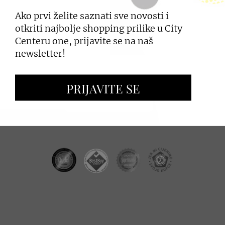
Ako prvi želite saznati sve novosti i
PRIJAVI SE
otkriti najbolje shopping prilike u City
Centeru one, prijavite se na naš
newsletter!
ZAKUP PROSTORA
PRIJAVITE SE
OGLAŠAVANJE I PROMOCIJE
CC REAL