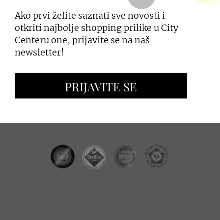
Ako prvi želite saznati sve novosti i
PRIJAVI SE
otkriti najbolje shopping prilike u City
Centeru one, prijavite se na naš
newsletter!
ZAKUP PROSTORA
PRIJAVITE SE
OGLAŠAVANJE I PROMOCIJE
CC REAL