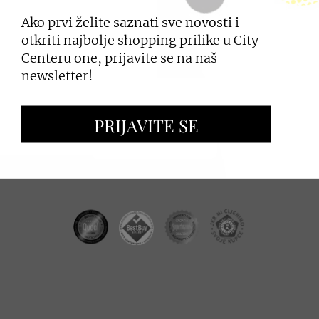
Ako prvi želite saznati sve novosti i
PRIJAVI SE
otkriti najbolje shopping prilike u City
Centeru one, prijavite se na naš
newsletter!
ZAKUP PROSTORA
PRIJAVITE SE
OGLAŠAVANJE I PROMOCIJE
CC REAL