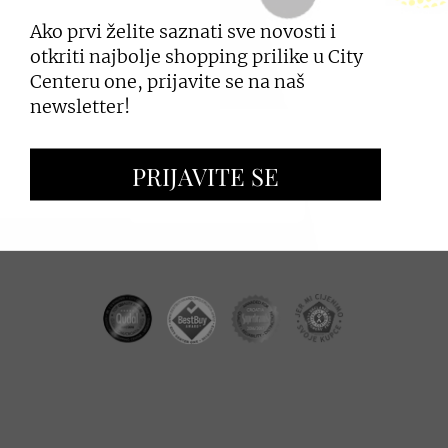
Ako prvi želite saznati sve novosti i
PRIJAVI SE
otkriti najbolje shopping prilike u City
Centeru one, prijavite se na naš
newsletter!
ZAKUP PROSTORA
PRIJAVITE SE
OGLAŠAVANJE I PROMOCIJE
CC REAL