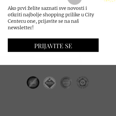
Ako prvi želite saznati sve novosti i
PRIJAVI SE
otkriti najbolje shopping prilike u City
Centeru one, prijavite se na naš
newsletter!
ZAKUP PROSTORA
PRIJAVITE SE
OGLAŠAVANJE I PROMOCIJE
CC REAL