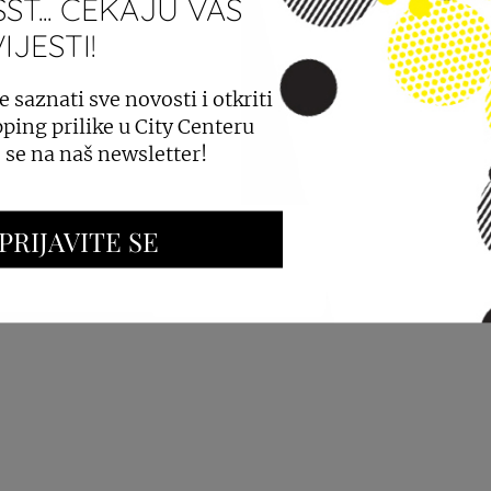
ST... ČEKAJU VAS
JESTI!
PROSTORA
OGLAŠAVANJE I PROMOCIJE
e saznati sve novosti i otkriti
ping prilike u City Centeru
e se na naš newsletter!
PRIJAVITE SE