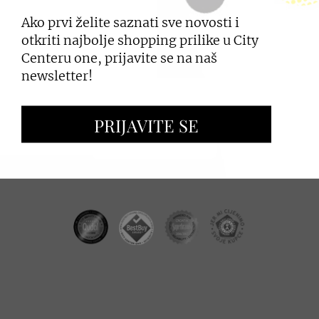
Ako prvi želite saznati sve novosti i
PRIJAVI SE
otkriti najbolje shopping prilike u City
Centeru one, prijavite se na naš
newsletter!
ZAKUP PROSTORA
PRIJAVITE SE
OGLAŠAVANJE I PROMOCIJE
CC REAL