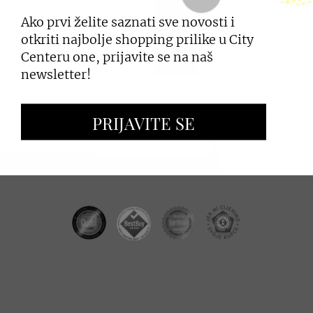
Ako prvi želite saznati sve novosti i
PRIJAVI SE
otkriti najbolje shopping prilike u City
Centeru one, prijavite se na naš
newsletter!
ZAKUP PROSTORA
PRIJAVITE SE
OGLAŠAVANJE I PROMOCIJE
CC REAL