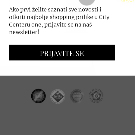
Ako prvi želite saznati sve novosti i
PRIJAVI SE
otkriti najbolje shopping prilike u City
Centeru one, prijavite se na naš
newsletter!
ZAKUP PROSTORA
PRIJAVITE SE
OGLAŠAVANJE I PROMOCIJE
CC REAL