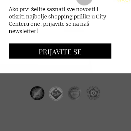
Ako prvi želite saznati sve novosti i
PRIJAVI SE
otkriti najbolje shopping prilike u City
Centeru one, prijavite se na naš
newsletter!
ZAKUP PROSTORA
PRIJAVITE SE
OGLAŠAVANJE I PROMOCIJE
CC REAL