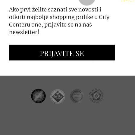
Ako prvi želite saznati sve novosti i
PRIJAVI SE
otkriti najbolje shopping prilike u City
Centeru one, prijavite se na naš
newsletter!
ZAKUP PROSTORA
PRIJAVITE SE
OGLAŠAVANJE I PROMOCIJE
CC REAL