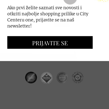
Ako prvi želite saznati sve novosti i
PRIJAVI SE
otkriti najbolje shopping prilike u City
Centeru one, prijavite se na naš
newsletter!
ZAKUP PROSTORA
PRIJAVITE SE
OGLAŠAVANJE I PROMOCIJE
CC REAL