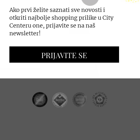
Ako prvi želite saznati sve novosti i
PRIJAVI SE
otkriti najbolje shopping prilike u City
Centeru one, prijavite se na naš
newsletter!
ZAKUP PROSTORA
PRIJAVITE SE
OGLAŠAVANJE I PROMOCIJE
CC REAL