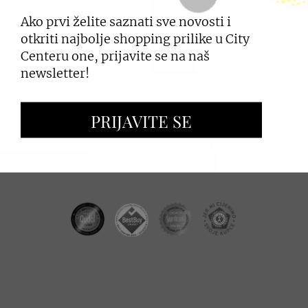
Ako prvi želite saznati sve novosti i
PRIJAVI SE
otkriti najbolje shopping prilike u City
Centeru one, prijavite se na naš
newsletter!
ZAKUP PROSTORA
PRIJAVITE SE
OGLAŠAVANJE I PROMOCIJE
CC REAL