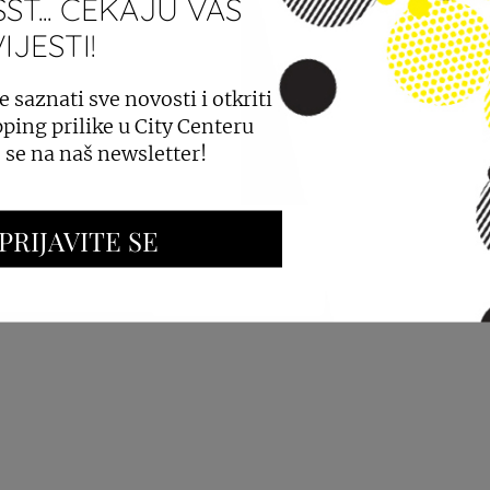
ST... ČEKAJU VAS
JESTI!
PROSTORA
OGLAŠAVANJE I PROMOCIJE
e saznati sve novosti i otkriti
ping prilike u City Centeru
e se na naš newsletter!
PRIJAVITE SE