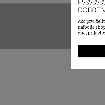
PSSSSSSS
DOBRE VI
ZAKUP 
Ako prvi želit
najbolje shop
one, prijavit