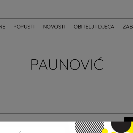
NE
POPUSTI
NOVOSTI
OBITELJ I DJECA
ZAB
PAUNOVIĆ
m primati newsletter City Centera one.