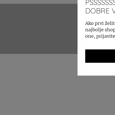
PSSSSSSS
DOBRE VI
ZAKUP 
Ako prvi želit
najbolje shop
one, prijavit