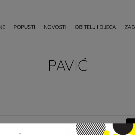
NE
POPUSTI
NOVOSTI
OBITELJ I DJECA
ZAB
PAVIĆ
m primati newsletter City Centera one.