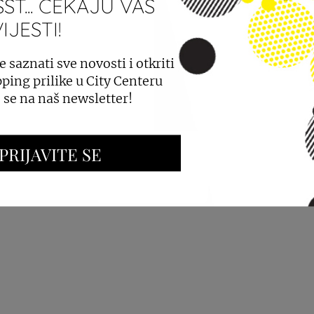
ST... ČEKAJU VAS
JESTI!
PROSTORA
OGLAŠAVANJE I PROMOCIJE
e saznati sve novosti i otkriti
ping prilike u City Centeru
e se na naš newsletter!
PRIJAVITE SE