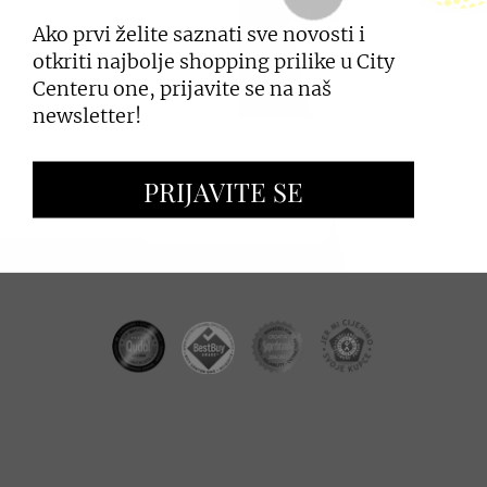
Ako prvi želite saznati sve novosti i
PRIJAVI SE
otkriti najbolje shopping prilike u City
Centeru one, prijavite se na naš
newsletter!
ZAKUP PROSTORA
PRIJAVITE SE
OGLAŠAVANJE I PROMOCIJE
CC REAL