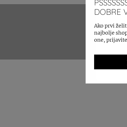
PSSSSSSS
DOBRE VI
ZAKUP 
Ako prvi želit
najbolje shop
one, prijavit