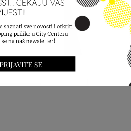
ST... ČEKAJU VAS
JESTI!
PROSTORA
OGLAŠAVANJE I PROMOCIJE
e saznati sve novosti i otkriti
ping prilike u City Centeru
e se na naš newsletter!
PRIJAVITE SE