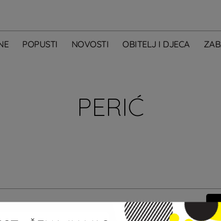
NE
POPUSTI
NOVOSTI
OBITELJ I DJECA
ZAB
PERIĆ
m primati newsletter City Centera one.