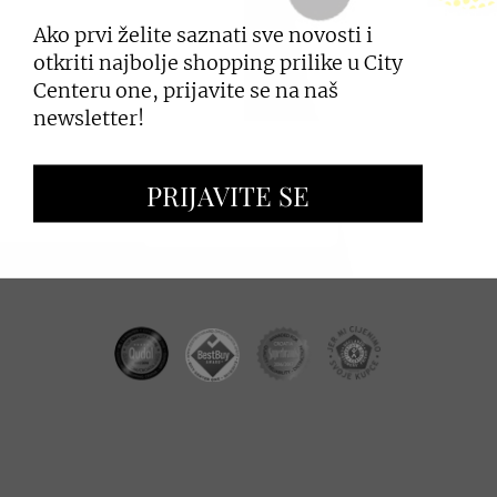
Ako prvi želite saznati sve novosti i
PRIJAVI SE
otkriti najbolje shopping prilike u City
Centeru one, prijavite se na naš
newsletter!
ZAKUP PROSTORA
PRIJAVITE SE
OGLAŠAVANJE I PROMOCIJE
CC REAL