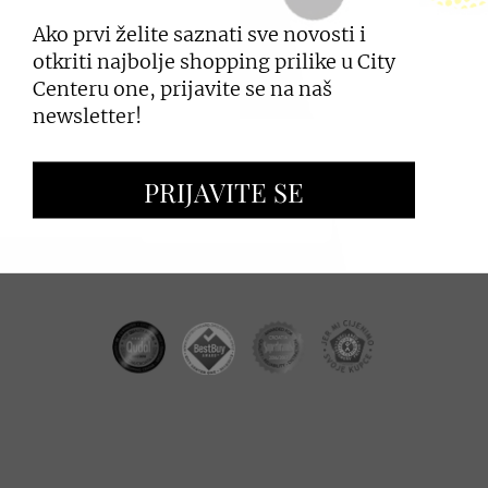
Ako prvi želite saznati sve novosti i
PRIJAVI SE
otkriti najbolje shopping prilike u City
Centeru one, prijavite se na naš
newsletter!
ZAKUP PROSTORA
PRIJAVITE SE
OGLAŠAVANJE I PROMOCIJE
CC REAL