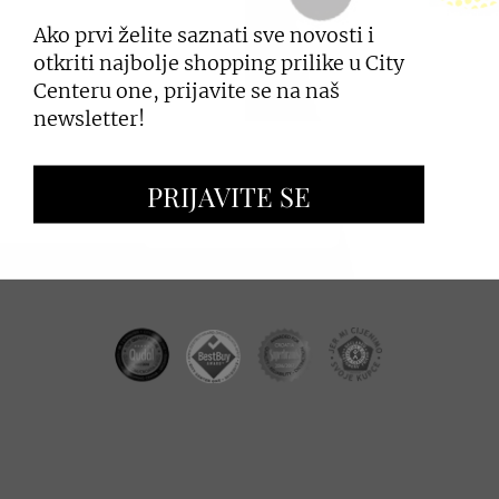
Ako prvi želite saznati sve novosti i
PRIJAVI SE
otkriti najbolje shopping prilike u City
Centeru one, prijavite se na naš
newsletter!
ZAKUP PROSTORA
PRIJAVITE SE
OGLAŠAVANJE I PROMOCIJE
CC REAL