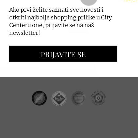
Ako prvi želite saznati sve novosti i
PRIJAVI SE
otkriti najbolje shopping prilike u City
Centeru one, prijavite se na naš
newsletter!
ZAKUP PROSTORA
PRIJAVITE SE
OGLAŠAVANJE I PROMOCIJE
CC REAL