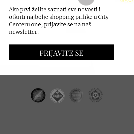
Ako prvi želite saznati sve novosti i
PRIJAVI SE
otkriti najbolje shopping prilike u City
Centeru one, prijavite se na naš
newsletter!
ZAKUP PROSTORA
PRIJAVITE SE
OGLAŠAVANJE I PROMOCIJE
CC REAL