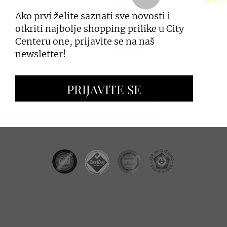
Ako prvi želite saznati sve novosti i
PRIJAVI SE
otkriti najbolje shopping prilike u City
Centeru one, prijavite se na naš
newsletter!
ZAKUP PROSTORA
PRIJAVITE SE
OGLAŠAVANJE I PROMOCIJE
CC REAL