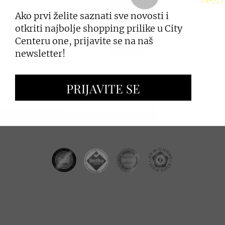
Ako prvi želite saznati sve novosti i
PRIJAVI SE
otkriti najbolje shopping prilike u City
Centeru one, prijavite se na naš
newsletter!
ZAKUP PROSTORA
PRIJAVITE SE
OGLAŠAVANJE I PROMOCIJE
CC REAL