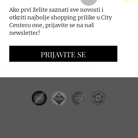
Ako prvi želite saznati sve novosti i
PRIJAVI SE
otkriti najbolje shopping prilike u City
Centeru one, prijavite se na naš
newsletter!
ZAKUP PROSTORA
PRIJAVITE SE
OGLAŠAVANJE I PROMOCIJE
CC REAL